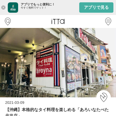
アプリでもっと便利に！
アプリで見る
close
今すぐ無料でゲット！
2021-03-09
【沖縄】本格的なタイ料理を楽しめる「あろいなたべた
北谷店」