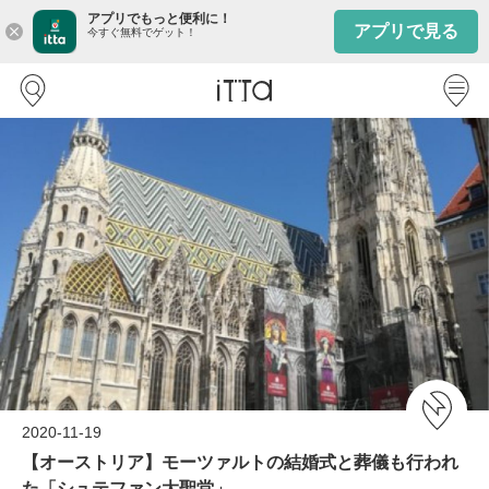
アプリでもっと便利に！
アプリで見る
close
今すぐ無料でゲット！
2020-11-19
【オーストリア】モーツァルトの結婚式と葬儀も行われ
た「シュテファン大聖堂」