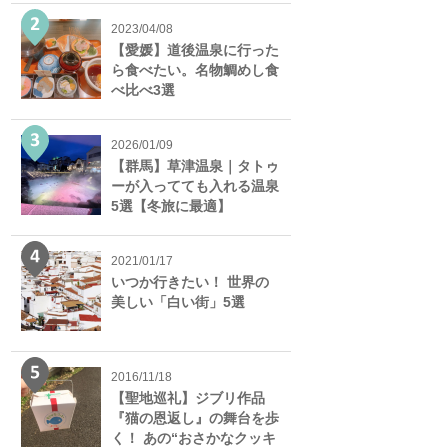
2023/04/08
【愛媛】道後温泉に行った
ら食べたい。名物鯛めし食
べ比べ3選
2026/01/09
【群馬】草津温泉｜タトゥ
ーが入ってても入れる温泉
5選【冬旅に最適】
2021/01/17
いつか行きたい！ 世界の
美しい「白い街」5選
2016/11/18
【聖地巡礼】ジブリ作品
『猫の恩返し』の舞台を歩
く！ あの“おさかなクッキ