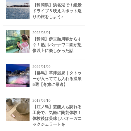
【静岡県】浜名湖で！絶景
ドライブ＆映えスポット巡
りの旅をしよう♪
2025/03/01
【静岡】伊豆熱川駅からす
ぐ！熱川バナナワニ園が想
像以上に楽しかった話
2026/01/09
【群馬】草津温泉｜タトゥ
ーが入ってても入れる温泉
5選【冬旅に最適】
2017/09/10
【江ノ島】芸能人も訪れる
工房で、気軽に陶芸体験！
体験後は美味しいオーガニ
ックジェラートを