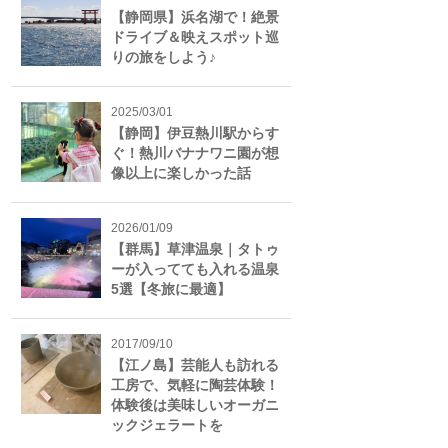
【静岡県】浜名湖で！絶景
ドライブ＆映えスポット巡
りの旅をしよう♪
2025/03/01
【静岡】伊豆熱川駅からす
ぐ！熱川バナナワニ園が想
像以上に楽しかった話
2026/01/09
【群馬】草津温泉｜タトゥ
ーが入ってても入れる温泉
5選【冬旅に最適】
2017/09/10
【江ノ島】芸能人も訪れる
工房で、気軽に陶芸体験！
体験後は美味しいオーガニ
ックジェラートを