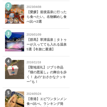
2023/04/08
【愛媛】道後温泉に行った
ら食べたい。名物鯛めし食
べ比べ3選
2026/01/09
【群馬】草津温泉｜タトゥ
ーが入ってても入れる温泉
5選【冬旅に最適】
2016/11/18
【聖地巡礼】ジブリ作品
『猫の恩返し』の舞台を歩
く！ あの“おさかなクッキ
ー”も！
2024/05/24
【香港】エビワンタンメン
食べ比べ。ランキング発