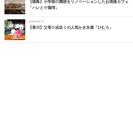
【徳島】小学校の廃校をリノベーションしたお洒落カフェ
「ハレとケ珈琲」
2020-09-17
【香川】父母ケ浜近くの人気かき氷屋「ひむろ」