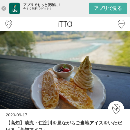
アプリでもっと便利に！
アプリで見る
close
今すぐ無料でゲット！
2020-09-17
【高知】清流・仁淀川を見ながらご当地アイスをいただ
ける「高知アイス」