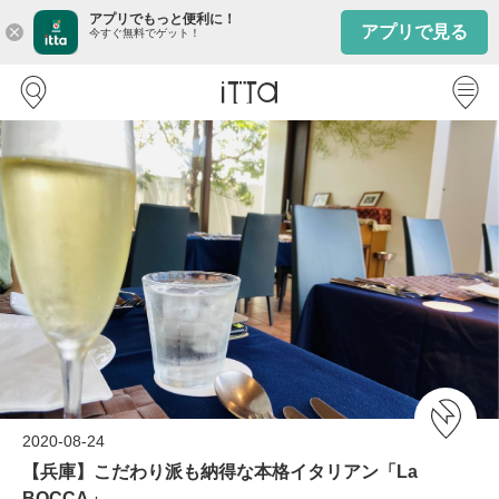
アプリでもっと便利に！
アプリで見る
close
今すぐ無料でゲット！
2020-08-24
【兵庫】こだわり派も納得な本格イタリアン「La
BOCCA」