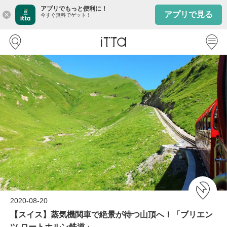
アプリでもっと便利に！
アプリで見る
close
今すぐ無料でゲット！
2020-08-20
【スイス】蒸気機関車で絶景が待つ山頂へ！「ブリエン
ツ ロートホルン鉄道」