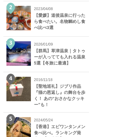
2023/04/08
【愛媛】道後温泉に行った
ら食べたい。名物鯛めし食
べ比べ3選
2026/01/09
【群馬】草津温泉｜タトゥ
ーが入ってても入れる温泉
5選【冬旅に最適】
2016/11/18
【聖地巡礼】ジブリ作品
『猫の恩返し』の舞台を歩
く！ あの“おさかなクッキ
ー”も！
2024/05/24
【香港】エビワンタンメン
食べ比べ。ランキング発