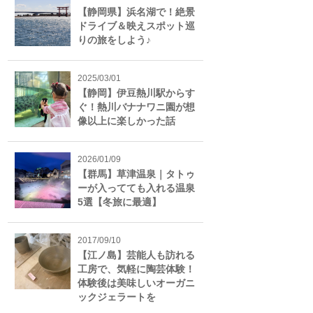
【静岡県】浜名湖で！絶景
ドライブ＆映えスポット巡
りの旅をしよう♪
2025/03/01
【静岡】伊豆熱川駅からす
ぐ！熱川バナナワニ園が想
像以上に楽しかった話
2026/01/09
【群馬】草津温泉｜タトゥ
ーが入ってても入れる温泉
5選【冬旅に最適】
2017/09/10
【江ノ島】芸能人も訪れる
工房で、気軽に陶芸体験！
体験後は美味しいオーガニ
ックジェラートを