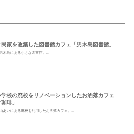
古民家を改築した図書館カフェ「男木島図書館」
男木島にある小さな図書館。...
小学校の廃校をリノベーションしたお洒落カフェ
ケ珈琲」
山あいにある廃校を利用したお洒落カフェ。...