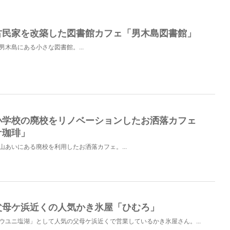
古民家を改築した図書館カフェ「男木島図書館」
男木島にある小さな図書館。...
小学校の廃校をリノベーションしたお洒落カフェ
ケ珈琲」
山あいにある廃校を利用したお洒落カフェ。...
父母ケ浜近くの人気かき氷屋「ひむろ」
ウユニ塩湖」として人気の父母ケ浜近くで営業しているかき氷屋さん。...