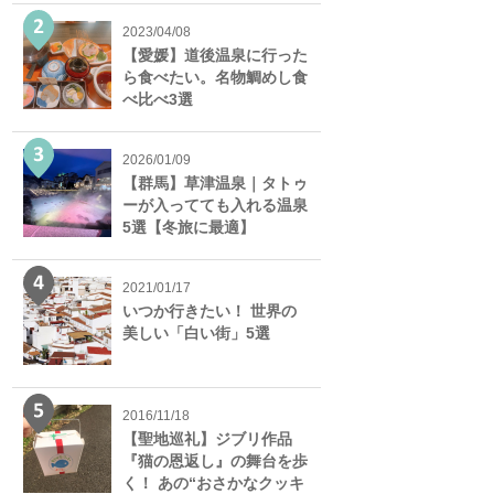
2023/04/08
【愛媛】道後温泉に行った
ら食べたい。名物鯛めし食
べ比べ3選
2026/01/09
【群馬】草津温泉｜タトゥ
ーが入ってても入れる温泉
5選【冬旅に最適】
2021/01/17
いつか行きたい！ 世界の
美しい「白い街」5選
2016/11/18
【聖地巡礼】ジブリ作品
『猫の恩返し』の舞台を歩
く！ あの“おさかなクッキ