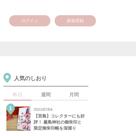
ログイン
新規登録
人気のしおり
昨日
週間
月間
2021/07/04
【宮島】コレクターにも好
評！ 厳島神社の御朱印と
限定御朱印帳を深堀り