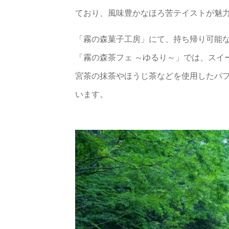
ており、風味豊かなほろ苦テイストが魅
「霧の森菓子工房」にて、持ち帰り可能
「霧の森茶フェ ～ゆるり～」では、スイ
宮茶の抹茶やほうじ茶などを使用したパ
います。