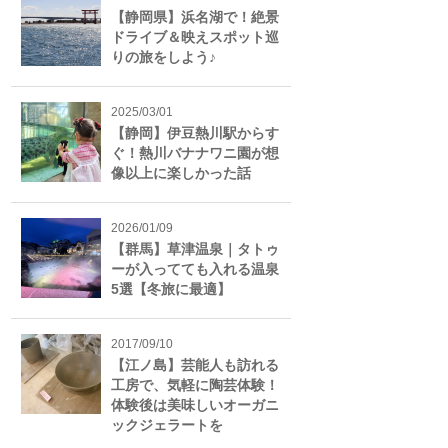
【静岡県】浜名湖で！絶景
ドライブ＆映えスポット巡
りの旅をしよう♪
2025/03/01
【静岡】伊豆熱川駅からす
ぐ！熱川バナナワニ園が想
像以上に楽しかった話
2026/01/09
【群馬】草津温泉｜タトゥ
ーが入ってても入れる温泉
5選【冬旅に最適】
2017/09/10
【江ノ島】芸能人も訪れる
工房で、気軽に陶芸体験！
体験後は美味しいオーガニ
ックジェラートを