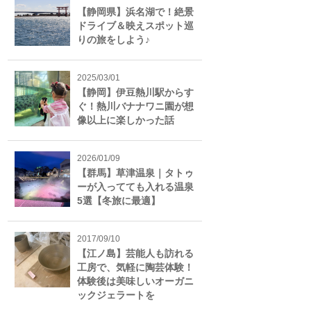
【静岡県】浜名湖で！絶景
ドライブ＆映えスポット巡
りの旅をしよう♪
2025/03/01
【静岡】伊豆熱川駅からす
ぐ！熱川バナナワニ園が想
像以上に楽しかった話
2026/01/09
【群馬】草津温泉｜タトゥ
ーが入ってても入れる温泉
5選【冬旅に最適】
2017/09/10
【江ノ島】芸能人も訪れる
工房で、気軽に陶芸体験！
体験後は美味しいオーガニ
ックジェラートを