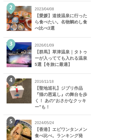
2023/04/08
【愛媛】道後温泉に行った
ら食べたい。名物鯛めし食
べ比べ3選
2026/01/09
【群馬】草津温泉｜タトゥ
ーが入ってても入れる温泉
5選【冬旅に最適】
2016/11/18
【聖地巡礼】ジブリ作品
『猫の恩返し』の舞台を歩
く！ あの“おさかなクッキ
ー”も！
2024/05/24
【香港】エビワンタンメン
食べ比べ。ランキング発