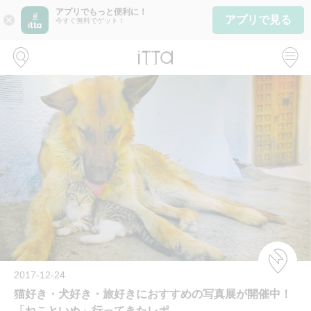
アプリでもっと便利に！
アプリで見る
close
今すぐ無料でゲット！
2017-12-24
猫好き・犬好き・旅好きにおすすめの写真展が開催中！
「ねこといぬ」行ってきたレポ