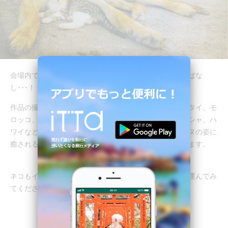
会場内では、ネコとイヌの仲睦まじい写真に頬が緩みっぱな
し･･･！
作品の撮影地は日本国内だけでなく、ベトナム、中国、タイ、モ
ロッコ、マダガスカル、ペルー、キューバ、パリ、ギリシャ、ハ
ワイなど、世界中のあらゆる地域。可愛らしいネコとイヌの姿に
癒されるだけでなく、旅欲を刺激される写真展でもあります。
ネコもイヌも旅も好き！という方はぜひ、写真展へ足を運んでみ
てくださいね。