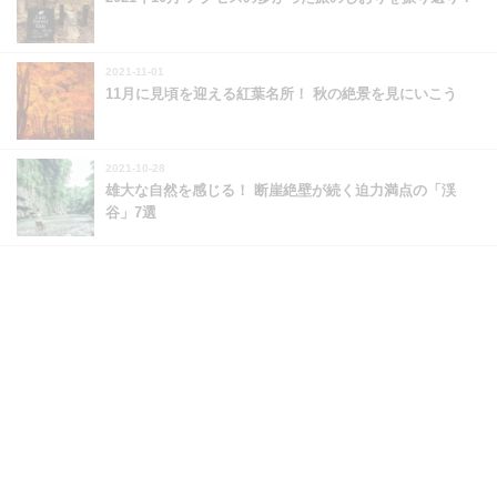
2021-11-01
11月に見頃を迎える紅葉名所！ 秋の絶景を見にいこう
2021-10-28
雄大な自然を感じる！ 断崖絶壁が続く迫力満点の「渓
谷」7選