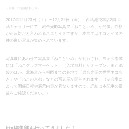
（画像：報道用資料より）
2017年12月23日（土）〜12月29日（金）、西武池袋本店2階 西
武ギャラリーにて、岩合光昭写真展「ねこといぬ」が開催。性格
が正反対だと言われるネコとイヌですが、本展ではネコとイヌの
仲の良い写真が集められています。
写真展にあわせて写真集『ねこといぬ』が刊行され、展示会場隣
には「ねこグッズマーケット」（入場無料）がオープン。また池
袋のほか、北海道から福岡までの各地で「岩合光昭の世界ネコ歩
き」や「ねこの京都」などの写真展が開催されます。（※会場に
よって開催日程や展示内容が異なりますので、詳細は本記事の最
後をご確認ください。）
itta編集部も行ってきました！