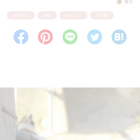
侑大
#街歩き
#猫
#カメラ
#三重