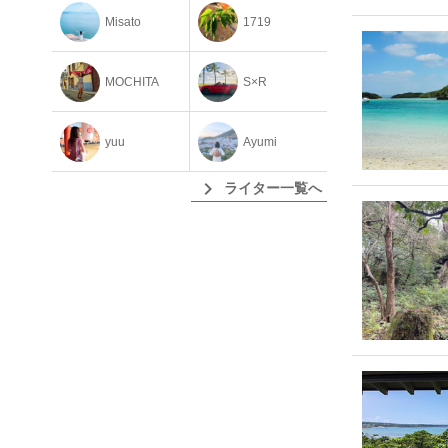
Misato
1719
MOCHITA
S×R
yuu
Ayumi
chevron_right
ライター一覧へ