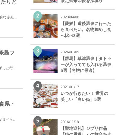
限定御朱印帳を深堀り
ったりと
石垣島からフェリーでたったの10分。辿り着いたのは、伝統的な赤瓦の民家と白砂の小道が続く竹富島。そこ...
2023/04/08
【愛媛】道後温泉に行った
ら食べたい。名物鯛めし食
べ比べ3選
糸島フ
2026/01/09
【群馬】草津温泉｜タトゥ
ーが入ってても入れる温泉
福岡の観光スポットとして近年人気を集めている「糸島」。ずっと行ってみたいと思っていたものの、東京から...
5選【冬旅に最適】
2021/01/17
いつか行きたい！ 世界の
美しい「白い街」5選
美食県・
美味しいグルメが多い「福岡」は、行くたびに美味しいものが食べられてとても楽しい！そこで今回は、私が福...
2016/11/18
【聖地巡礼】ジブリ作品
『猫の恩返し』の舞台を歩