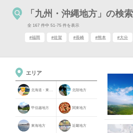
「九州・沖縄地方」の検索
全 167 件中 51-75 件を表示
#福岡
#佐賀
#長崎
#熊本
#大分
エリア
北海道・東北地方
北陸地方
甲信越地方
関東地方
東海地方
近畿地方