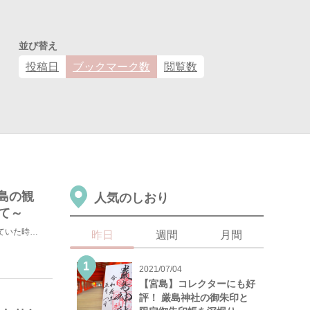
並び替え
投稿日
ブックマーク数
閲覧数
島の観
人気のしおり
て～
都会のコンクリートジャングルを抜け出し、石垣島に移住していた時に沢山の観光スポットを巡りました。今回...
昨日
週間
月間
2021/07/04
【宮島】コレクターにも好
評！ 厳島神社の御朱印と