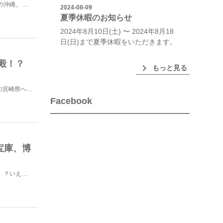
美しい海、人のあたたかさ、豊かな自然など、魅力たっぷりの沖縄。 今回は、沖縄へ行った際に訪れたお店...
2024-08-09
夏季休暇のお知らせ
2024年8月10日(土) 〜 2024年8月18
日(日)まで夏季休暇をいただきます。
殿！？
chevron_right
もっと見る
こんにちは☆ いくみんです^o^ 羽田からJALで２時間弱。初の宮崎県へ降り立ちました！大清観光さん...
Facebook
宝庫、博
九州を代表する食の宝庫、福岡。「福岡といったら、明太子」？いえいえそれだけではないんです！そこには、...