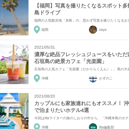
【福岡】写真を撮りたくなるスポット多
島ドライブ
福岡
saya
2021/05/31
濃厚な絶品フレッシュジュースをいただ
石垣島の絶景カフェ「光楽園」
沖縄
かずのこ
2021/08/20
カップルにも家族連れにもオススメ！ 
で泊まりたいホテル4選
沖縄
itta編集部