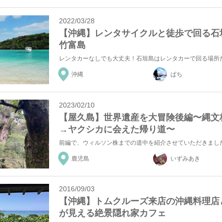
2022/03/28
【沖縄】レンタサイクルと徒歩で回る石
竹富島
沖縄
ぱち
2023/02/10
【屋久島】世界遺産を大冒険後編〜縄文
→ヤクシカに会えた帰り道〜
鹿児島
いずみあき
2016/09/03
【沖縄】トムクルーズ来店の沖縄料理店
が見える絶景隠れ家カフェ