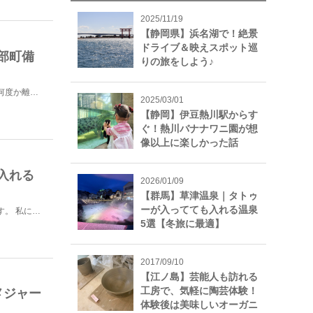
2025/11/19
【静岡県】浜名湖で！絶景
ドライブ＆映えスポット巡
部町備
りの旅をしよう♪
沖縄は自然が豊かで何度でも訪れたくなります。実際、私も何度か離島には訪れているのですが、沖縄本島はレ...
2025/03/01
【静岡】伊豆熱川駅からす
ぐ！熱川バナナワニ園が想
像以上に楽しかった話
入れる
2026/01/09
【群馬】草津温泉｜タトゥ
ーが入ってても入れる温泉
別府温泉にはタトゥーフレンドリーな温泉がたくさんあります。 私にはたくさんタトゥーがあるのですが、...
5選【冬旅に最適】
2017/09/10
【江ノ島】芸能人も訪れる
工房で、気軽に陶芸体験！
メジャー
体験後は美味しいオーガニ