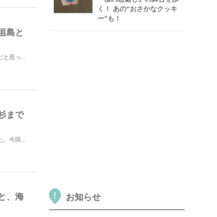
く！ あの“おさかなクッキ
ー”も！
垣島と
レンタカーなしでも大丈夫！石垣島はレンタカーで回る場所だと思っていませんか？運転に自信がない方の１人...
杉まで
前編で、ウィルソン株までの道中を紹介させていただきました。今回は後編ということで、縄文杉まで向かって...
と、海
お知らせ