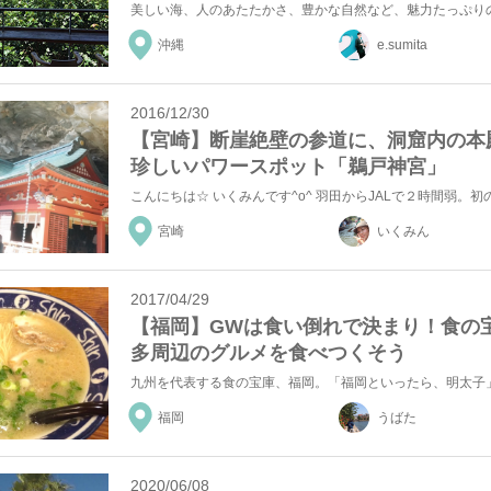
沖縄
e.sumita
2016/12/30
【宮崎】断崖絶壁の参道に、洞窟内の本
珍しいパワースポット「鵜戸神宮」
宮崎
いくみん
2017/04/29
【福岡】GWは食い倒れで決まり！食の
多周辺のグルメを食べつくそう
福岡
うばた
2020/06/08