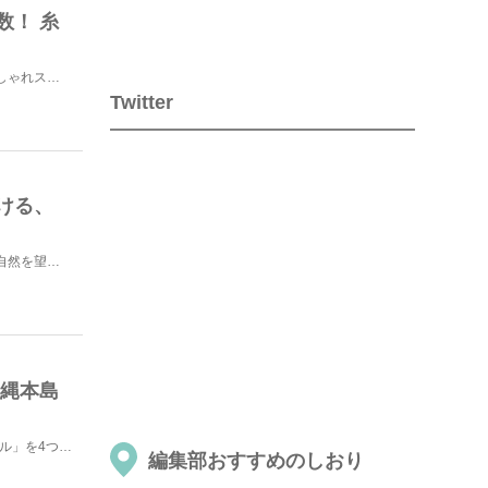
数！ 糸
福岡の人気観光地「糸島」の、思わず写真を撮りたくなるおしゃれスポットをご紹介します！糸島へのアクセス...
Twitter
ける、
石垣島の人気カフェ「光楽園（ひかりらくえん）」。島の大自然を望みながら、自家農園で採れたトロピカルフ...
沖縄本島
今回はittaライターの旅のしおりの中から、「沖縄本島のホテル」を4つピックアップ！気になる場所があ...
編集部おすすめのしおり