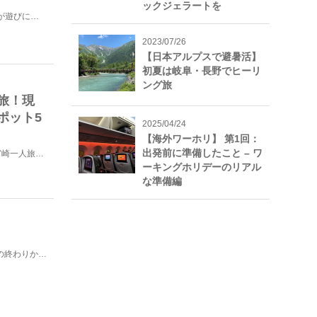
ックジェラートを
皆さまいかがお過ごしですか？急に寒くなってきて、冬将軍が遊びにきてますね。今回は、前回コラムに書いた...
2023/07/26
【日本アルプスで避暑活】
初夏は岐阜・長野でヒーリ
ング旅
旅！現
ポット5
2025/04/24
【海外ワーホリ】 第1回：
出発前に準備したこと – ワ
先日、出発3日前に衝動的に飛行機のチケットを買い、弾丸宮崎一人旅へ行ってきました。お目当ては市のPR...
ーキングホリデーのリアル
な準備編
沖縄本島の北部、本部港北西９kmに浮かぶ島『伊江島』4月の終わりから5月初めまでゆり祭りが開催されま...