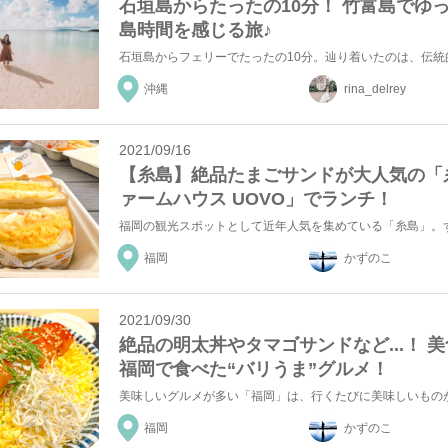
石垣島からたったの10分！ 竹富島でゆ
島時間を感じる旅♪
沖縄
rina_delrey
2021/09/16
【糸島】絶品たまごサンドが大人気の「
ァームハウス UOVO」でランチ！
福岡
かずのこ
2021/09/30
絶品の明太丼やタマゴサンドなど...！ 
福岡で食べた“バリうま”グルメ！
福岡
かずのこ