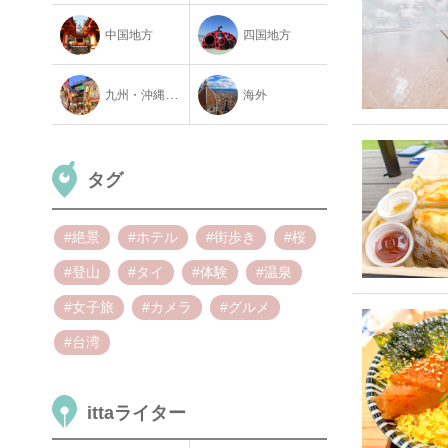
中国地方
四国地方
九州・沖縄地方
海外
タグ
#絶景
#ホテル
#街歩き
#桜
#登山
#タイ
#体験
#温泉
#女子旅
#カメラ
#グルメ
#台湾
ittaライター