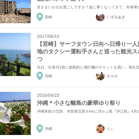
長崎
いずみあき
2017/06/10
【宮崎】サーフタウン日向へ日帰り一人
地のタクシー運転手さんと巡った観光ス
つ
宮崎
オルカ
2016/04/23
沖縄＊小さな離島の豪華ゆり祭り
沖縄
りぃ