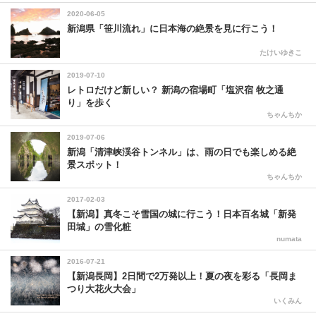
2020-06-05
新潟県「笹川流れ」に日本海の絶景を見に行こう！
たけいゆきこ
2019-07-10
レトロだけど新しい？ 新潟の宿場町「塩沢宿 牧之通
り」を歩く
ちゃんちか
2019-07-06
新潟「清津峡渓谷トンネル」は、雨の日でも楽しめる絶
景スポット！
ちゃんちか
2017-02-03
【新潟】真冬こそ雪国の城に行こう！日本百名城「新発
田城」の雪化粧
numata
2016-07-21
【新潟長岡】2日間で2万発以上！夏の夜を彩る「長岡ま
つり大花火大会」
いくみん