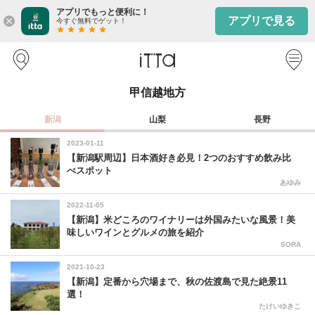
アプリでもっと便利に！
アプリで見る
close
今すぐ無料でゲット！
star
star
star
star
star
甲信越地方
新潟
山梨
長野
2023-01-11
【新潟駅周辺】日本酒好き必見！2つのおすすめ飲み比
べスポット
あゆみ
2022-11-05
【新潟】米どころのワイナリーは外国みたいな風景！美
味しいワインとグルメの旅を紹介
SORA
2021-10-23
【新潟】定番から穴場まで、秋の佐渡島で見た絶景11
選！
たけいゆきこ